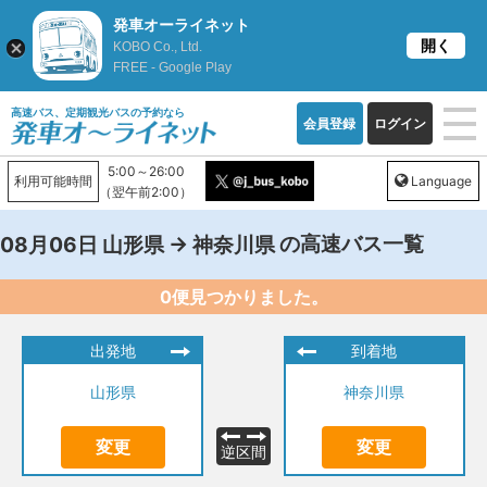
発車オーライネット
開く
KOBO Co., Ltd.
FREE - Google Play
高速バス、定期観光バスの予約なら
会員登録
ログイン
5:00～26:00
利用可能時間
Language
（翌午前2:00）
→
の高速バス一覧
08月06日
山形県
神奈川県
0便見つかりました。
出発地
到着地
山形県
神奈川県
変更
変更
逆区間