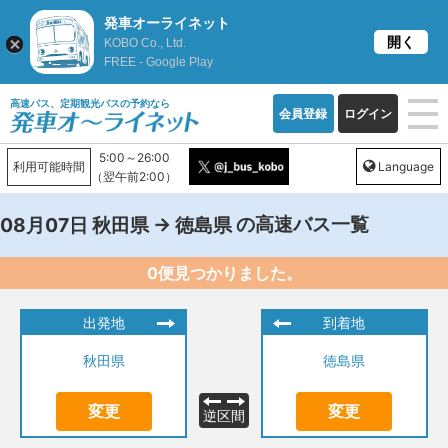
発車オーライネット
開く
KOBO Co., Ltd.
FREE - Google Play
高速バス、定期観光バスの予約なら
会員登録
ログイン
5:00～26:00
利用可能時間
Language
（翌午前2:00）
→
の高速バス一覧
08月07日
秋田県
徳島県
0便見つかりました。
出発地
到着地
秋田県
徳島県
変更
変更
逆区間