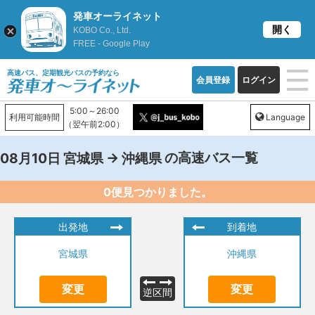
発車オーライネット
開く
KOBO Co., Ltd.
FREE - Google Play
高速バス、定期観光バスの予約なら
会員登録
ログイン
5:00～26:00
利用可能時間
Language
（翌午前2:00）
→
の高速バス一覧
08月10日
宮城県
沖縄県
0便見つかりました。
出発地
到着地
宮城県
沖縄県
変更
変更
逆区間