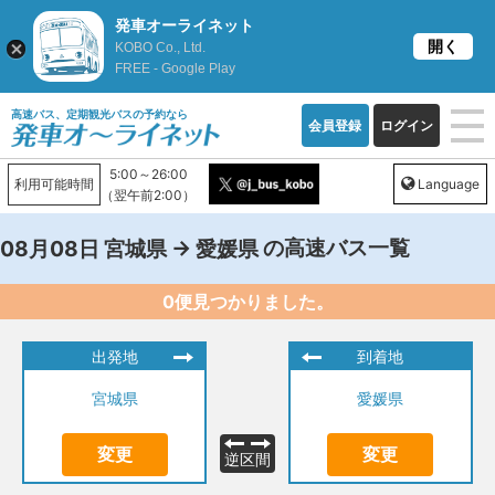
発車オーライネット
開く
KOBO Co., Ltd.
FREE - Google Play
高速バス、定期観光バスの予約なら
会員登録
ログイン
5:00～26:00
利用可能時間
Language
（翌午前2:00）
→
の高速バス一覧
08月08日
宮城県
愛媛県
0便見つかりました。
出発地
到着地
宮城県
愛媛県
変更
変更
逆区間