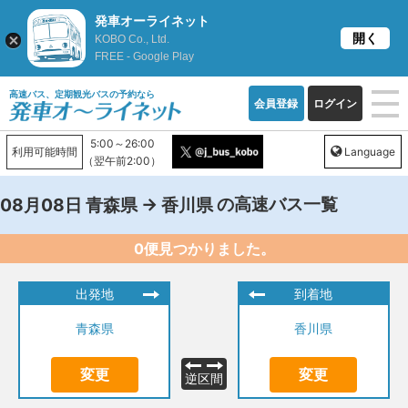
発車オーライネット
開く
KOBO Co., Ltd.
FREE - Google Play
高速バス、定期観光バスの予約なら
会員登録
ログイン
5:00～26:00
利用可能時間
Language
（翌午前2:00）
→
の高速バス一覧
08月08日
青森県
香川県
0便見つかりました。
出発地
到着地
青森県
香川県
変更
変更
逆区間