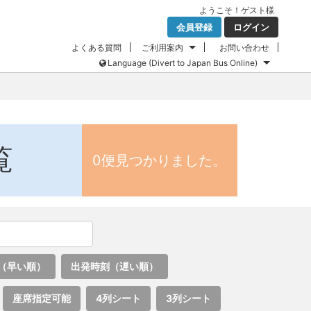
ようこそ！
ゲスト
様
会員登録
ログイン
よくある質問
ご利用案内
お問い合わせ
Language (Divert to Japan Bus Online)
覧
0便見つかりました。
（早い順）
出発時刻（遅い順）
座席指定可能
4列シート
3列シート