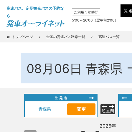
高速バス、定期観光バスの予約な
ご利用可能時間
ら
5:00～26:00（翌午前2:00）
トップページ
全国の高速バス路線一覧
高速バス一覧
08月06日
青森県
出発地
変更
青森県
逆区間
2026年