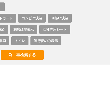
ト
トカード
コンビニ決済
ｄ払い決済
決済
満席は非表示
女性専用シート
車両
トイレ
運行便のみ表示
再検索する
。