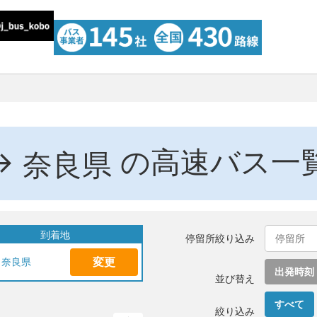
→
の高速バス一
奈良県
到着地
停留所絞り込み
変更
奈良県
出発時刻
並び替え
すべて
絞り込み