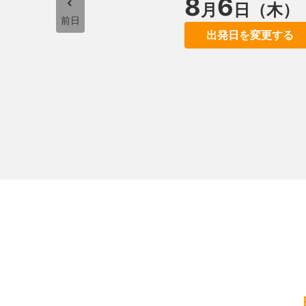
8
6
月
日（木）
前日
出発日を変更する