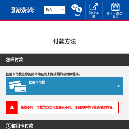
语言
路线详
确认 ・更改・
Q&A
情
取消
付款方法
怎样付款
信用卡付款让您能简单地在网上完成预约及付款程序。
信用卡付款
路线不同，付款的方式可能会有不同。详细请参考行程表电邮内容。
①信用卡付款