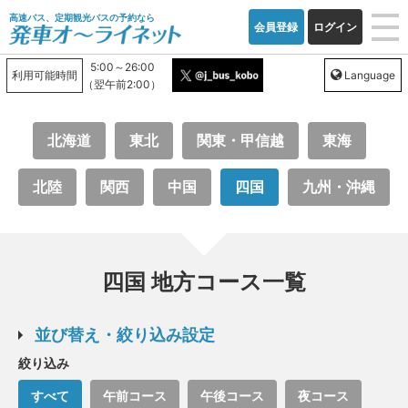
高速バス、定期観光バスの予約なら
会員登録
ログイン
5:00～26:00
利用可能時間
Language
（翌午前2:00）
北海道
東北
関東・甲信越
東海
北陸
関西
中国
四国
九州・沖縄
四国 地方コース一覧
並び替え・絞り込み設定
絞り込み
すべて
午前コース
午後コース
夜コース