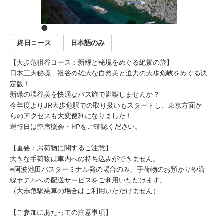
●
終日コース
日本語のみ
【大歩危祖谷コース：新緑と秘境をめぐる絶景の旅】
日本三大秘境・祖谷の雄大な自然美と迫力の大歩危峡をめぐる決
定版！
新緑の渓谷美を快適なバス旅で満喫しませんか？
今年度よりJR大歩危駅での取り扱いもスタートし、東京方面か
らのアクセスも大変便利になりました！
運行日は空席照会・HPをご確認ください。
【重要：お荷物に関するご注意】
大きな手荷物は車内への持ち込みができません。
※阿波池田バスターミナル発の場合のみ、手荷物のお預かりや沿
線ホテルへの配送サービスをご利用いただけます。
（大歩危駅乗車の場合はご利用いただけません）
【ご参加にあたっての注意事項】