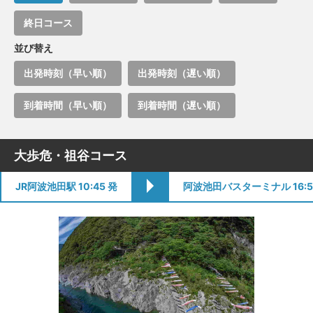
終日コース
並び替え
出発時刻（早い順）
出発時刻（遅い順）
到着時間（早い順）
到着時間（遅い順）
大歩危・祖谷コース
JR阿波池田駅 10:45 発
阿波池田バスターミナル 16:5