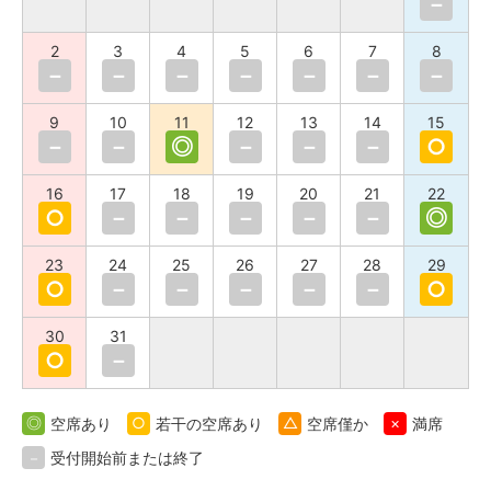
－
2
3
4
5
6
7
8
－
－
－
－
－
－
－
9
10
11
12
13
14
15
－
－
◎
－
－
－
○
16
17
18
19
20
21
22
○
－
－
－
－
－
◎
23
24
25
26
27
28
29
○
－
－
－
－
－
○
30
31
○
－
◎
空席あり
○
若干の空席あり
△
空席僅か
×
満席
－
受付開始前または終了