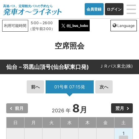
高速バス、定期観光バスの予約なら
会員登録
ログイン
5:00～26:00
利用可能時間
Language
（翌午前2:00）
空席照会
ＪＲバス東北(株)
仙台－羽黒山頂号(仙台駅東口発)
前へ
01号車 07:15発
次へ
8
月
前月
翌月
2026 年
日
月
火
水
木
金
土
1