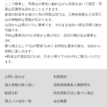
ここで降車し、羽黒山の歴史に触れながら石段を歩いて国宝・羽
黒山五重塔を訪れることもできます。
参道の杉並木を抜けた先の羽黒山頂では、三神合祭殿など出羽三
山の神秘的な景観が広がります。
山頂からは再びバスに乗車でき、そのまま仙台へ帰る日帰り旅が
可能です。
予約は乗車日の1か月前から受け付け、当日の飛び込み乗車も
OK。
乗り換えなしで“山の聖地”をめぐる特別な週末の旅を、仙台から
気軽に楽しめます。
※料金は片道設定のため、行きと帰りでそれぞれご購入いただけ
ます。
お問い合わせ
利用規約
個人情報の取り扱い
損害保険募集人権限明示
勧誘方針
特定商取引法に基づく表記
導入バス会社一覧
会社概要