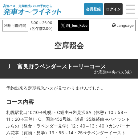
高速バス、定期観光バスの予約なら
会員登録
ログイン
5:00～26:00
利用可能時間
Language
（翌午前2:00）
空席照会
Ｊ 富良野ラベンダーストーリーコース
北海道中央バス(株)
予約出来る定期観光バスが見つかりませんでした。
コース内容
札幌駅北口10:10→札幌I・C経由→岩見沢SA（休憩）10：58～
11：20→三笠I・C、国道452号線、道道135線経由→ハイランド
ふらの（昼食・ラベンダー見学）12：40～13：40→カンパーナ
六花亭（買物・見学）13：55～14：25→ラベンダーイースト