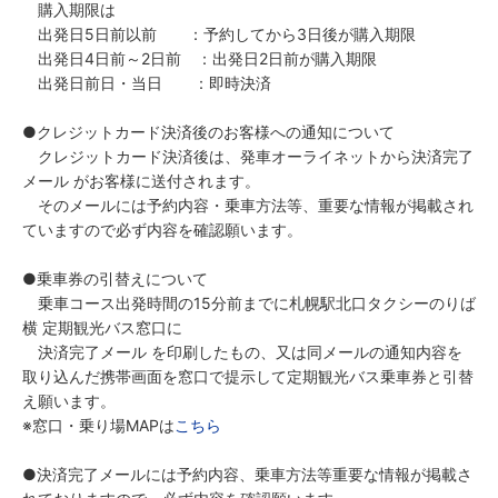
購入期限は
出発日5日前以前 ：予約してから3日後が購入期限
出発日4日前～2日前 ：出発日2日前が購入期限
出発日前日・当日 ：即時決済
●クレジットカード決済後のお客様への通知について
クレジットカード決済後は、発車オーライネットから決済完了
メール がお客様に送付されます。
そのメールには予約内容・乗車方法等、重要な情報が掲載され
ていますので必ず内容を確認願います。
●乗車券の引替えについて
乗車コース出発時間の15分前までに札幌駅北口タクシーのりば
横 定期観光バス窓口に
決済完了メール を印刷したもの、又は同メールの通知内容を
取り込んだ携帯画面を窓口で提示して定期観光バス乗車券と引替
え願います。
※窓口・乗り場MAPは
こちら
●決済完了メールには予約内容、乗車方法等重要な情報が掲載さ