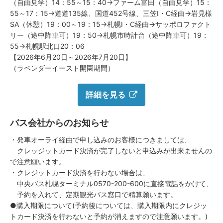
（自由見学）14：55～15：40→ファーム富田（自由見学）15：
55～17：15→道道135線、国道452号線、三笠I・C経由→岩見様
SA（休憩）19：00～19：15→札幌I・C経由→サッポロファクト
リー（途中降車可）19：50→札幌市時計台（途中降車可）19：
55→札幌駅北口20：06
【2026年6月20日～2026年7月20日】
（ラベンダーイースト開園期間）
詳細を見る
バス会社からのお知らせ
・発車オーライ経由で申し込みのお客様につきましては、
クレッジットカード決済が完了しないと申込みが出来ませんの
で注意願います。
・クレジットカード決済を行わない場合は、
中央バス札幌ターミナル0570-200-600に直接電話をかけて、
予約を入れて、定期観光バス窓口で精算願います。
●購入期限について(予約後については、購入期限内にクレジッ
トカード決済を行わないと予約が消えますので注意願います。)