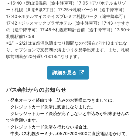
～16:40→定山渓温泉（途中降車可）17:05→アパホテル＆リゾ
ート札幌（川沿5条2丁目）17:25→札幌パークH（途中降車可）
17:40→ホテルマイステイズプレミア札幌パーク（途中降車可）
17:42→ジャスマックプラザホテル（途中降車可）17:43→すすき
の（途中降車可）17:45→札幌市時計台前（途中降車可）17:50→
札幌駅前17:58
※2/1～2/21は支笏湖氷濤まつり期間なので滞在が11:10までにな
り、オプションで支笏湖氷濤まつりを見学出来ます。また、札幌
駅前到着が20分遅い18:18になります。
詳細を見る
バス会社からのお知らせ
・発車オーライ経由で申し込みのお客様につきましては、
クレジットカード決済に変更になりました。
クレッジットカード決済が完了しないと申込みが出来ませんの
で注意願います。
・クレジットカード決済を行わない場合は、
中央バス札幌ターミナル0570-200-600に直接電話をかけて、