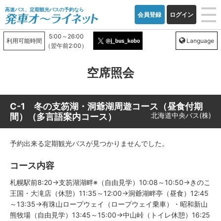
高速バス、定期観光バスの予約なら
会員登録
ログイン
5:00～26:00
利用可能時間
Language
（翌午前2:00）
空席照会
C-1 冬の支笏湖・洞爺湖周遊コース（昼食付期
北海道中央バス(株)
間）（多言語案内コース）
予約出来る定期観光バスが見つかりませんでした。
コース内容
札幌駅前8:20→支笏湖湖畔※（自由見学）10:08～10:50→きのこ
王国・大滝店（休憩）11:35～12:00→洞爺湖畔亭（昼食）12:45
～13:35→有珠山ロープウェイ（ロープウェイ乗車）・昭和新山
熊牧場（自由見学）13:45～15:00→中山峠（トイレ休憩）16:25