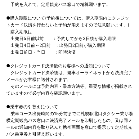
予約を入れて、定期観光バス窓口で精算願います。
●購入期限について(予約後については、購入期限内にクレジッ
トカード決済を行わないと予約が消えますので注意願います。)
購入期限は
出発日5日前以前 ：予約してから3日後が購入期限
出発日4日前～2日前 ：出発日2日前が購入期限
出発日前日・当日 ：即時決済
●クレジットカード決済後のお客様への通知について
クレジットカード決済後は、発車オーライネットから決済完了
メールがお客様に送付されます。
そのメールには予約内容・乗車方法等、重要な情報が掲載され
ていますので必ず内容を確認願います。
●乗車券の引替えについて
乗車コース出発時間の15分前までに札幌駅北口タクシー乗り場
横定期観光バス窓口に決済完了メールを印刷したもの、又は同メ
ールの通知内容を取り込んだ携帯画面を窓口で提示して定期観光
バス乗車券と引替え願います。