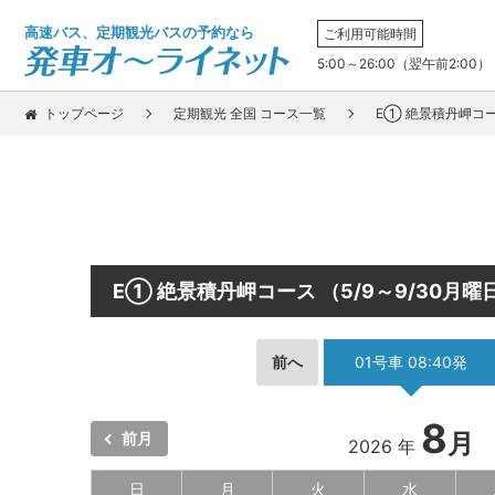
高速バス、定期観光バスの予約なら
ご利用可能時間
5:00～26:00（翌午前2:00）
トップページ
定期観光 全国 コース一覧
E① 絶景積丹岬コー
E① 絶景積丹岬コース （5/9～9/30月
前へ
01号車 08:40発
8
月
前月
2026 年
日
月
火
水