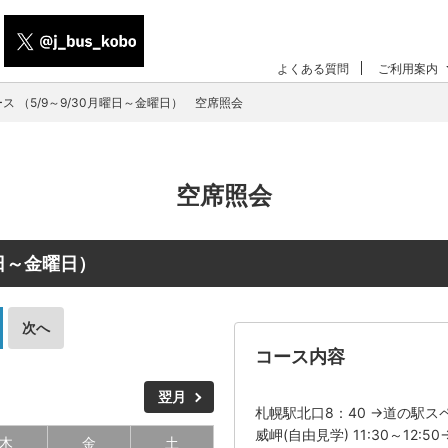
よくある質問
ご利用案内
ス （5/9～9/30月曜日～金曜日） 空席照会
空席照会
曜日～金曜日）
次へ
コース内容
翌月
札幌駅北口8：40 →道の駅ス
威岬(自由見学) 11:30～12
木
金
土