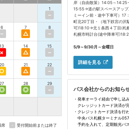
岸（自由散策）14:05～14:
1
15:55→道の駅スペースアップ
－
ミーイン前・途中下車可）17：
町北20丁目・（地下鉄宮の沢駅
6
7
8
可)18:10→北１条西４丁目(
－
△
－
札幌市時計台(途中降車可)18:2
13
14
15
5/9～9/30月～金曜日
×
△
－
詳細を見る
20
21
22
○
△
－
27
28
29
バス会社からのお知ら
◎
◎
－
・発車オーライ経由で申し込
クレッジットカード決済が完
・クレジットカード決済を行
中央バス札幌ターミナル0570
予約を入れて、定期観光バス
満席
－
受付開始前または終了