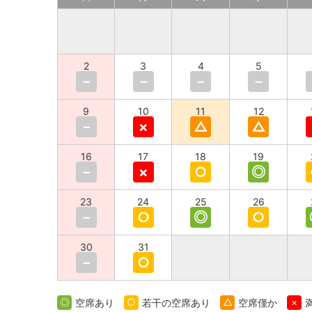
2
3
4
5
－
－
－
－
9
10
11
12
－
×
△
△
16
17
18
19
－
×
○
◎
23
24
25
26
－
○
◎
○
30
31
－
○
◎
空席あり
○
若干の空席あり
△
空席僅か
×