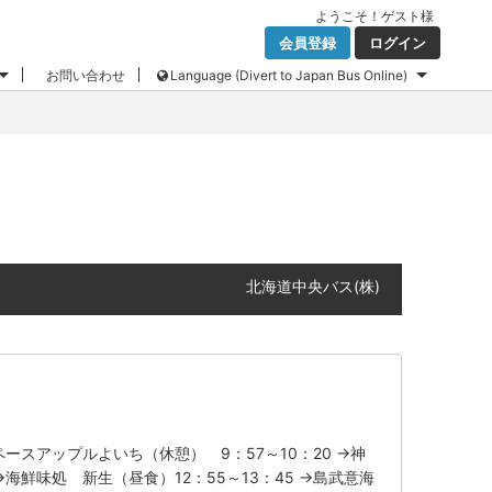
ようこそ！
ゲスト
様
会員登録
ログイン
お問い合わせ
Language (Divert to Japan Bus Online)
北海道中央バス(株)
ペースアップルよいち（休憩） 9：57～10：20 →神
:50→海鮮味処 新生（昼食）12：55～13：45 →島武意海