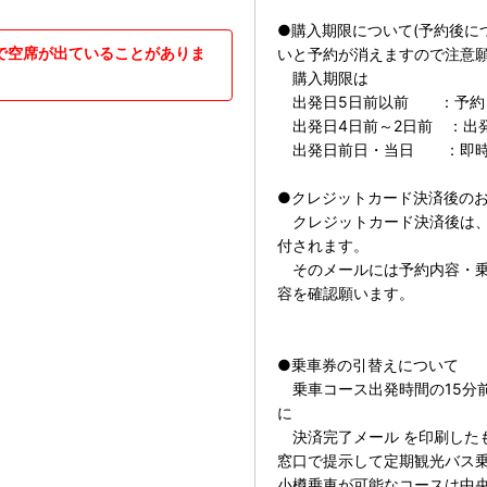
●購入期限について(予約後に
で空席が出ていることがありま
いと予約が消えますので注意願
購入期限は
出発日5日前以前 ：予約し
出発日4日前～2日前 ：出
出発日前日・当日 ：即時
●クレジットカード決済後の
クレジットカード決済後は、
付されます。
そのメールには予約内容・乗
容を確認願います。
●乗車券の引替えについて
乗車コース出発時間の15分
に
決済完了メール を印刷した
窓口で提示して定期観光バス
小樽乗車が可能なコースは中央