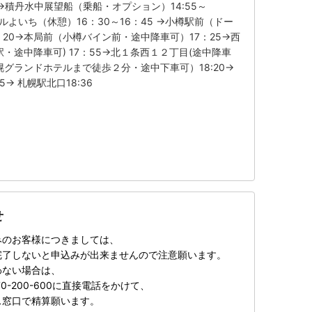
25→積丹水中展望船（乗船・オプション）14:55～
ルよいち（休憩）16：30～16：45 →小樽駅前（ドー
20→本局前（小樽バイン前・途中降車可）17：25→西
・途中降車可) 17：55→北１条西１２丁目(途中降車
札幌グランドホテルまで徒歩２分・途中下車可）18:20→
5→ 札幌駅北口18:36
せ
みのお客様につきましては、
了しないと申込みが出来ませんので注意願います。
わない場合は、
-200-600に直接電話をかけて、
窓口で精算願います。