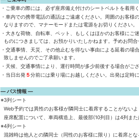
・ご乗車の際には、必ず座席備え付けのシートベルトを着用
・車内での携帯電話の通話はご遠慮ください。周囲のお客様
なりますので、マナーモードまたは電源をお切りください。
・大きな荷物、自転車、ペット、もしくはほかのお客様にご
ものにつきましては、お預かりいたしかねます。予めお問合
・交通事情、天災、その他止むを得ない事由による延着の場
致しませんのでご了承願います。
・天候、交通事情により、運行時間が多少前後する場合がご
・当日出発
５
分前には乗り場にお越しください。出発は定時
― バス情報 ―
※3列シート
Web予約では異性のお客様が隣同士に着席することがないよ
座席配置について、車両構造上、最後部(10列目）は4列また
※4列シート
混雑時は他人との隣同士（同性のお客様に限り）に着席とな