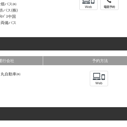
一畑バス㈱
鉄バス(株)
Rﾊﾞｽ中国
＊両備バス
運行会社
予約方法
ノ丸自動車㈱