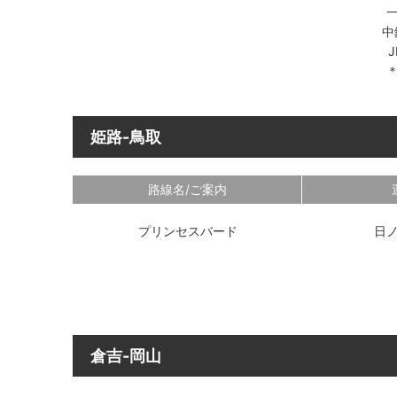
中
J
姫路-鳥取
路線名/ご案内
プリンセスバード
日
倉吉-岡山