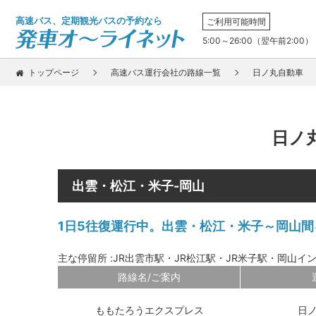
高速バス、定期観光バスの予約なら
ご利用可能時間
5:00～26:00（翌午前2:00）
トップページ
高速バス運行会社の路線一覧
日ノ丸自動車
日ノ
出雲・松江・米子-岡山
1日5往復運行中。出雲・松江・米子～岡山
主な停留所 :JR出雲市駅・JR松江駅・JR米子駅・岡山イ
路線名/ご案内
ももたろうエクスプレス
日