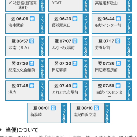
プ
プ
プ
ﾊﾞｽﾀ新宿(新宿高
YCAT
高速道和歌山
を
を
を
見
見
見
速BT)
る
る
る
マ
マ
マ
翌 06:09
翌 06:23
翌 06:44
ッ
ッ
ッ
プ
プ
プ
海南駅前
藤並駅東口
御坊インター前
を
を
を
見
見
見
る
る
る
マ
マ
マ
翌 06:57
翌 07:07
翌 07:17
ッ
ッ
ッ
プ
プ
プ
印南（Ｓ.A）
みなべ役場前
芳養駅前
を
を
を
見
見
見
る
る
る
マ
マ
マ
翌 07:26
翌 07:30
翌 07:36
ッ
ッ
ッ
プ
プ
プ
紀南文化会館前
田辺駅前
田辺市役所前
を
を
を
見
見
見
る
る
る
マ
マ
マ
翌 07:45
翌 07:49
翌 07:56
ッ
ッ
ッ
プ
プ
プ
滝内
とれとれ市場前
白浜バスセンタ
を
を
を
見
見
見
ー
る
る
る
マ
マ
翌 08:01
翌 08:10
ッ
ッ
プ
プ
新湯崎
南紀白浜空港
を
を
見
見
る
る
当便について