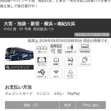
関西随一のリゾート地「南紀白浜」と東京・埼玉を結ぶ高速バスが乗り
換え無しで毎日運行中！
大宮・池袋・新宿・横浜～南紀白浜
0102 便 01 号車
西武観光バス
★お気に入り路線に登録
残席は 2026年08月09日20時50分 現在の情報です。
シートマップ
お支払い方法
クレジットカード
コンビニ
ｄ払い
PayPay
価格（円）
残席
予約に進む