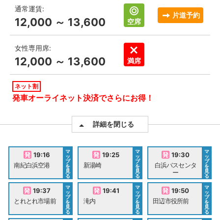
通常運賃:
片道予約
12,000 ～ 13,600
空席
女性専用席:
12,000 ～ 13,600
満席
ネット割
発車オーライネット決済でさらにお得！
詳細を閉じる
マ
マ
マ
19:16
19:25
19:30
ッ
ッ
ッ
プ
プ
プ
南紀白浜空港
新湯崎
白浜バスセンタ
を
を
を
見
見
見
ー
る
る
る
マ
マ
マ
19:37
19:41
19:50
ッ
ッ
ッ
プ
プ
プ
とれとれ市場前
滝内
田辺市役所前
を
を
を
見
見
見
る
る
る