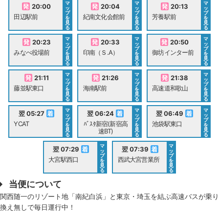
マ
マ
マ
20:00
20:04
20:13
ッ
ッ
ッ
プ
プ
プ
田辺駅前
紀南文化会館前
芳養駅前
を
を
を
見
見
見
る
る
る
マ
マ
マ
20:23
20:33
20:50
ッ
ッ
ッ
プ
プ
プ
みなべ役場前
印南（Ｓ.A）
御坊インター前
を
を
を
見
見
見
る
る
る
マ
マ
マ
21:11
21:26
21:38
ッ
ッ
ッ
プ
プ
プ
藤並駅東口
海南駅前
高速道和歌山
を
を
を
見
見
見
る
る
る
マ
マ
マ
翌 05:27
翌 06:24
翌 06:49
ッ
ッ
ッ
プ
プ
プ
YCAT
ﾊﾞｽﾀ新宿(新宿高
池袋駅東口
を
を
を
見
見
見
速BT)
る
る
る
マ
マ
翌 07:29
翌 07:39
ッ
ッ
プ
プ
大宮駅西口
西武大宮営業所
を
を
見
見
る
る
当便について
関西随一のリゾート地「南紀白浜」と東京・埼玉を結ぶ高速バスが乗り
換え無しで毎日運行中！