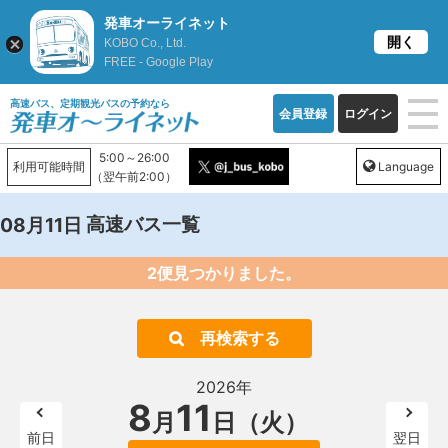
発車オーライネット
開く
KOBO Co., Ltd.
FREE - Google Play
高速バス、定期観光バスの予約なら
会員登録
ログイン
5:00～26:00
利用可能時間
Language
（翌午前2:00）
高速バス一覧
08月11日
2便見つかりました。
再検索する
2026年
8
11
月
日（火）
前日
翌日