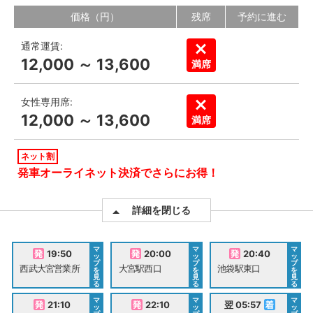
価格（円）
残席
予約に進む
通常運賃:
12,000 ～ 13,600
満席
女性専用席:
12,000 ～ 13,600
満席
ネット割
発車オーライネット決済でさらにお得！
詳細を閉じる
マ
マ
マ
19:50
20:00
20:40
ッ
ッ
ッ
プ
プ
プ
西武大宮営業所
大宮駅西口
池袋駅東口
を
を
を
見
見
見
る
る
る
マ
マ
マ
21:10
22:10
翌 05:57
ッ
ッ
ッ