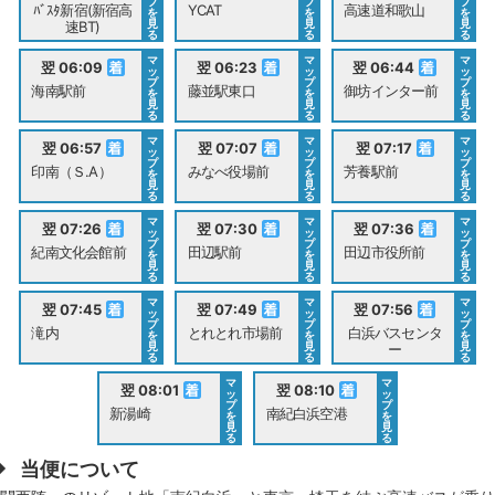
プ
プ
プ
ﾊﾞｽﾀ新宿(新宿高
YCAT
高速道和歌山
を
を
を
見
見
見
速BT)
る
る
る
マ
マ
マ
翌 06:09
翌 06:23
翌 06:44
ッ
ッ
ッ
プ
プ
プ
海南駅前
藤並駅東口
御坊インター前
を
を
を
見
見
見
る
る
る
マ
マ
マ
翌 06:57
翌 07:07
翌 07:17
ッ
ッ
ッ
プ
プ
プ
印南（Ｓ.A）
みなべ役場前
芳養駅前
を
を
を
見
見
見
る
る
る
マ
マ
マ
翌 07:26
翌 07:30
翌 07:36
ッ
ッ
ッ
プ
プ
プ
紀南文化会館前
田辺駅前
田辺市役所前
を
を
を
見
見
見
る
る
る
マ
マ
マ
翌 07:45
翌 07:49
翌 07:56
ッ
ッ
ッ
プ
プ
プ
滝内
とれとれ市場前
白浜バスセンタ
を
を
を
見
見
見
ー
る
る
る
マ
マ
翌 08:01
翌 08:10
ッ
ッ
プ
プ
新湯崎
南紀白浜空港
を
を
見
見
る
る
当便について