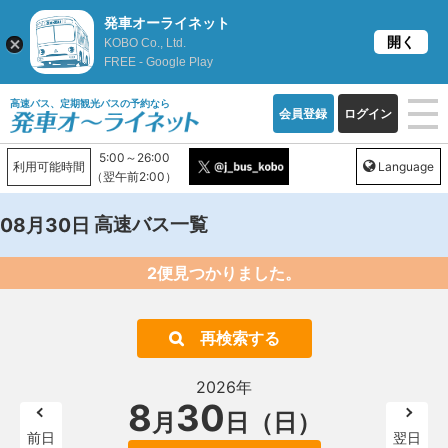
発車オーライネット
開く
KOBO Co., Ltd.
FREE - Google Play
高速バス、定期観光バスの予約なら
会員登録
ログイン
5:00～26:00
利用可能時間
Language
（翌午前2:00）
高速バス一覧
08月30日
2便見つかりました。
再検索する
2026年
8
30
月
日（日）
前日
翌日