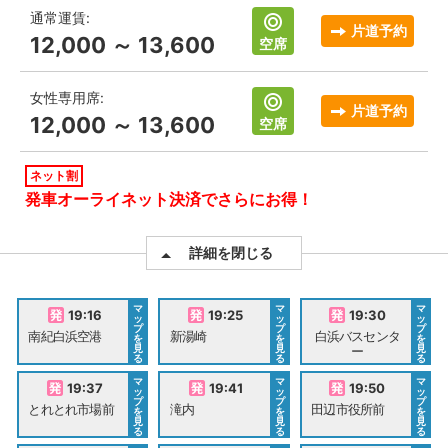
通常運賃:
片道予約
12,000 ～ 13,600
空席
女性専用席:
片道予約
12,000 ～ 13,600
空席
ネット割
発車オーライネット決済でさらにお得！
詳細を閉じる
マ
マ
マ
19:16
19:25
19:30
ッ
ッ
ッ
プ
プ
プ
南紀白浜空港
新湯崎
白浜バスセンタ
を
を
を
見
見
見
ー
る
る
る
マ
マ
マ
19:37
19:41
19:50
ッ
ッ
ッ
プ
プ
プ
とれとれ市場前
滝内
田辺市役所前
を
を
を
見
見
見
る
る
る