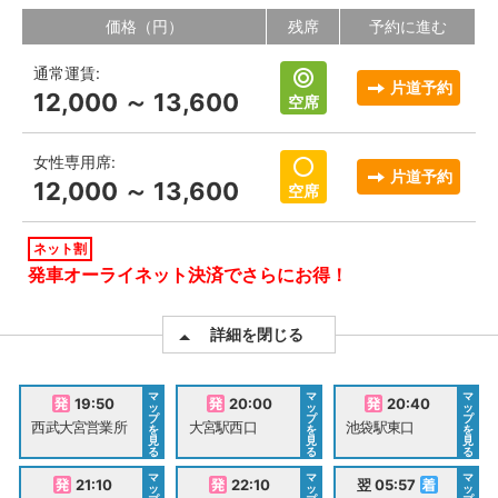
価格（円）
残席
予約に進む
通常運賃:
片道予約
12,000 ～ 13,600
空席
女性専用席:
片道予約
12,000 ～ 13,600
空席
ネット割
発車オーライネット決済でさらにお得！
詳細を閉じる
マ
マ
マ
19:50
20:00
20:40
ッ
ッ
ッ
プ
プ
プ
西武大宮営業所
大宮駅西口
池袋駅東口
を
を
を
見
見
見
る
る
る
マ
マ
マ
21:10
22:10
翌 05:57
ッ
ッ
ッ