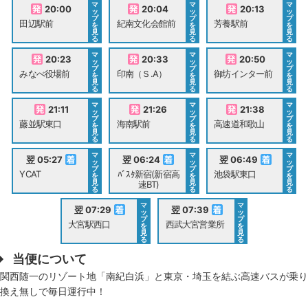
マ
マ
マ
20:00
20:04
20:13
ッ
ッ
ッ
プ
プ
プ
田辺駅前
紀南文化会館前
芳養駅前
を
を
を
見
見
見
る
る
る
マ
マ
マ
20:23
20:33
20:50
ッ
ッ
ッ
プ
プ
プ
みなべ役場前
印南（Ｓ.A）
御坊インター前
を
を
を
見
見
見
る
る
る
マ
マ
マ
21:11
21:26
21:38
ッ
ッ
ッ
プ
プ
プ
藤並駅東口
海南駅前
高速道和歌山
を
を
を
見
見
見
る
る
る
マ
マ
マ
翌 05:27
翌 06:24
翌 06:49
ッ
ッ
ッ
プ
プ
プ
YCAT
ﾊﾞｽﾀ新宿(新宿高
池袋駅東口
を
を
を
見
見
見
速BT)
る
る
る
マ
マ
翌 07:29
翌 07:39
ッ
ッ
プ
プ
大宮駅西口
西武大宮営業所
を
を
見
見
る
る
当便について
関西随一のリゾート地「南紀白浜」と東京・埼玉を結ぶ高速バスが乗り
換え無しで毎日運行中！