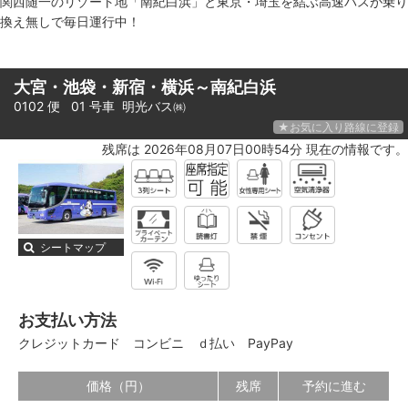
関西随一のリゾート地「南紀白浜」と東京・埼玉を結ぶ高速バスが乗り
換え無しで毎日運行中！
大宮・池袋・新宿・横浜～南紀白浜
0102 便 01 号車
明光バス㈱
★お気に入り路線に登録
残席は 2026年08月07日00時54分 現在の情報です。
シートマップ
お支払い方法
クレジットカード
コンビニ
ｄ払い
PayPay
価格（円）
残席
予約に進む