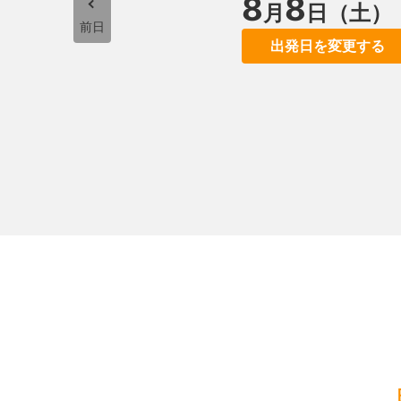
8
8
月
日（土）
前日
出発日を変更する