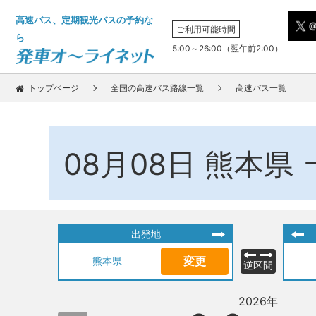
高速バス、定期観光バスの予約な
ご利用可能時間
ら
5:00～26:00（翌午前2:00）
トップページ
全国の高速バス路線一覧
高速バス一覧
08月08日
熊本県
出発地
変更
熊本県
逆区間
2026年