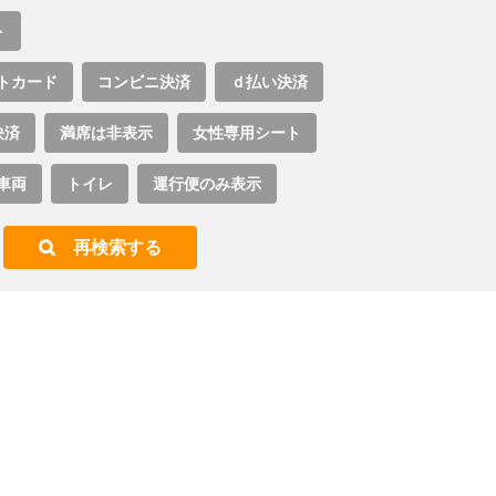
ト
トカード
コンビニ決済
ｄ払い決済
決済
満席は非表示
女性専用シート
車両
トイレ
運行便のみ表示
再検索する
。