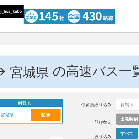
→
の高速バス一
宮城県
到着地
停留所絞り込み
変更
宮城県
出発時刻
並び替え
すべて
絞り込み