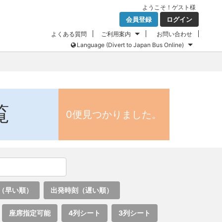
ようこそ！
ゲスト
様
会員登録
ログイン
よくある質問
ご利用案内
お問い合わせ
Language (Divert to Japan Bus Online)
覧
0便見つかりました。
（早い順）
出発時刻（遅い順）
座席指定可能
4列シート
3列シート