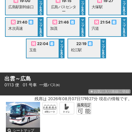
19:00
19:15
19:27
ッ
ッ
ッ
プ
プ
プ
広島駅新幹線口
広島バスセンタ
大塚駅
を
を
を
見
見
見
ー
る
る
る
マ
マ
マ
21:40
21:46
21:54
ッ
ッ
ッ
プ
プ
プ
木次高速
加茂
宍道
を
を
を
見
見
見
る
る
る
マ
マ
22:04
22:19
ッ
ッ
プ
プ
玉造
松江駅
を
を
見
見
る
る
出雲～広島
0113 便 01 号車
一畑バス㈱
★お気に入り路線に登録
残席は 2026年08月07日17時27分 現在の情報です。
シートマップ