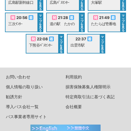
プ
プ
プ
広島駅新幹線口
広島ﾊﾞｽｾﾝﾀｰ
大塚駅
を
を
を
見
見
見
る
る
る
マ
マ
マ
20:56
21:28
21:49
ッ
ッ
ッ
プ
プ
プ
三次ｲﾝﾀｰ
道の駅 たかの
たたらば壱番地
を
を
を
見
見
見
る
る
る
マ
マ
22:08
22:37
ッ
ッ
プ
プ
下熊谷ﾊﾞｽｾﾝﾀｰ
出雲市駅
を
を
見
見
る
る
お問い合わせ
利用規約
個人情報の取り扱い
損害保険募集人権限明示
勧誘方針
特定商取引法に基づく表記
導入バス会社一覧
会社概要
バス事業者専用サイト