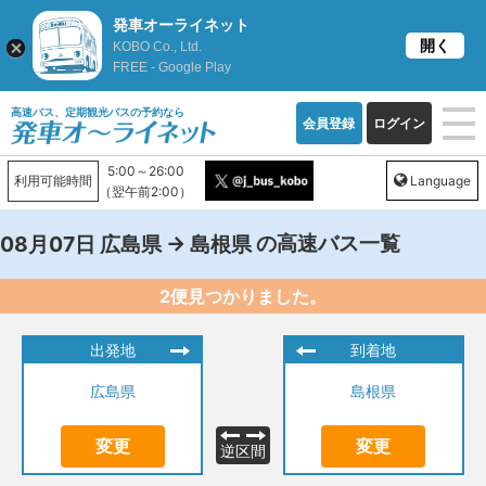
発車オーライネット
開く
KOBO Co., Ltd.
FREE - Google Play
高速バス、定期観光バスの予約なら
会員登録
ログイン
5:00～26:00
利用可能時間
Language
（翌午前2:00）
→
の高速バス一覧
08月07日
広島県
島根県
2便見つかりました。
出発地
到着地
広島県
島根県
変更
変更
逆区間