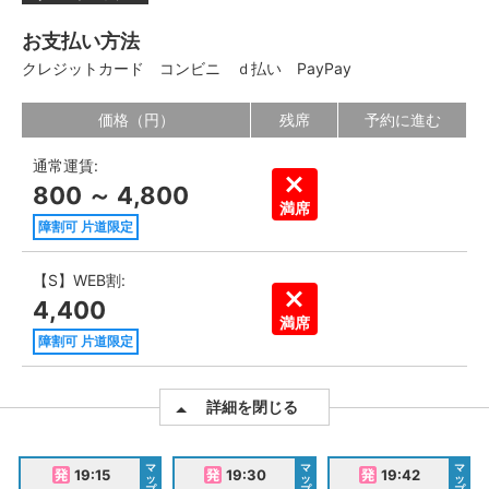
お支払い方法
クレジットカード
コンビニ
ｄ払い
PayPay
価格（円）
残席
予約に進む
通常運賃:
800 ～ 4,800
満席
障割可 片道限定
【S】WEB割:
4,400
満席
障割可 片道限定
詳細を閉じる
マ
マ
マ
19:15
19:30
19:42
ッ
ッ
ッ