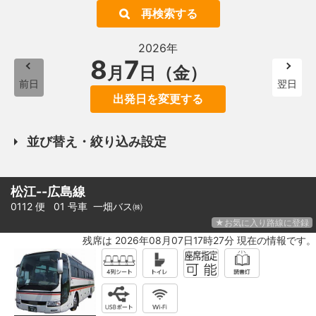
再検索する
2026年
8
7
月
日（金）
前日
翌日
出発日を変更する
並び替え・絞り込み設定
松江--広島線
0112 便 01 号車
一畑バス㈱
★お気に入り路線に登録
残席は 2026年08月07日17時27分 現在の情報です。