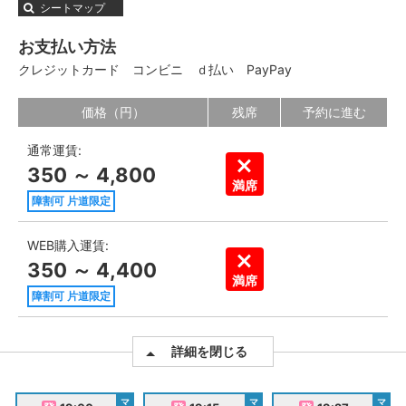
シートマップ
お支払い方法
クレジットカード
コンビニ
ｄ払い
PayPay
価格（円）
残席
予約に進む
通常運賃:
350 ～ 4,800
満席
障割可 片道限定
WEB購入運賃:
350 ～ 4,400
満席
障割可 片道限定
詳細を閉じる
マ
マ
マ