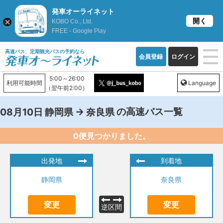
発車オーライネット
開く
KOBO Co., Ltd.
FREE - Google Play
高速バス、定期観光バスの予約なら
会員登録
ログイン
5:00～26:00
利用可能時間
Language
（翌午前2:00）
→
の高速バス一覧
08月10日
静岡県
奈良県
0便見つかりました。
出発地
到着地
静岡県
奈良県
変更
変更
逆区間