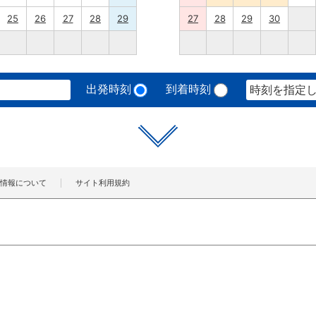
25
26
27
28
29
27
28
29
30
出発時刻
到着時刻
時刻を指定
情報について
サイト利用規約