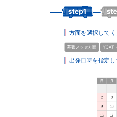
step1
st
方面を選択してく
幕張メッセ方面
YCA
出発日時を指定し
日
月
2
3
9
10
16
17