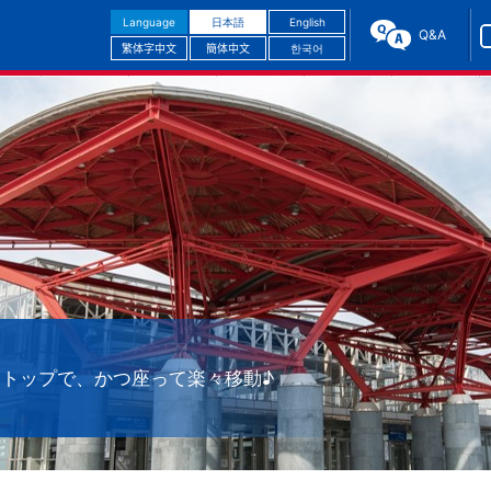
Language
日本語
English
Q&A
繁体字中文
簡体中文
한국어
トップで、かつ座って楽々移動♪