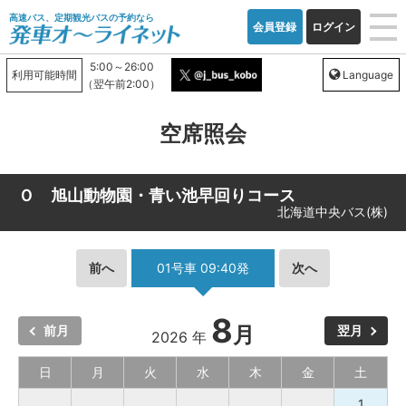
高速バス、定期観光バスの予約なら
会員登録
ログイン
5:00～26:00
利用可能時間
Language
（翌午前2:00）
空席照会
Ｏ 旭山動物園・青い池早回りコース
北海道中央バス(株)
前へ
01号車 09:40発
次へ
8
月
前月
翌月
2026 年
日
月
火
水
木
金
土
1