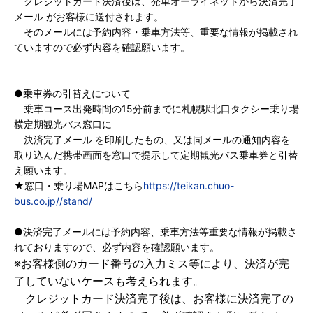
クレジットカード決済後は、発車オーライネットから決済完了
メール がお客様に送付されます。
そのメールには予約内容・乗車方法等、重要な情報が掲載され
ていますので必ず内容を確認願います。
●乗車券の引替えについて
乗車コース出発時間の15分前までに札幌駅北口タクシー乗り場
横定期観光バス窓口に
決済完了メール を印刷したもの、又は同メールの通知内容を
取り込んだ携帯画面を窓口で提示して定期観光バス乗車券と引替
え願います。
★窓口・乗り場MAPはこちら
https://teikan.chuo-
bus.co.jp//stand/
●決済完了メールには予約内容、乗車方法等重要な情報が掲載さ
れておりますので、必ず内容を確認願います。
※お客様側のカード番号の入力ミス等により、決済が完
了していないケースも考えられます。
クレジットカード決済完了後は、お客様に決済完了の