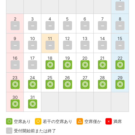
－
2
3
4
5
6
7
8
－
－
－
－
－
－
－
9
10
11
12
13
14
15
－
－
－
－
－
－
－
16
17
18
19
20
21
22
－
－
◎
◎
◎
◎
◎
23
24
25
26
27
28
29
◎
◎
◎
◎
◎
◎
◎
30
31
◎
◎
◎
空席あり
○
若干の空席あり
△
空席僅か
×
満席
－
受付開始前または終了