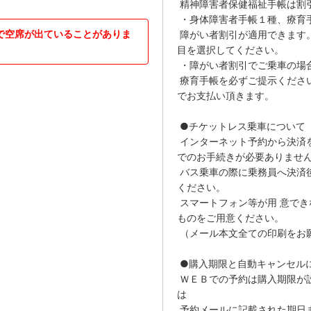
精神障害者保健福祉手帳は割
・身体障害者手帳１種、療育手
で空席が出ていることがありま
障がい者割引が適用できます。
目を選択してください。
・障がい者割引でご乗車の場
療育手帳を必ずご提示くださ
でお支払い頂きます。
●チケットレス乗車について
インターネット予約から決済
でのお手続きが必要ありませ
バス乗車の際に乗務員へ決済
ください。
スマートフォン等が用 意で
ものをご用意ください。
（メール本文全ての印刷をお願
●購入期限と自動キャンセル
ＷＥＢでの予約は購入期限が
は
予約メールに記載された期日