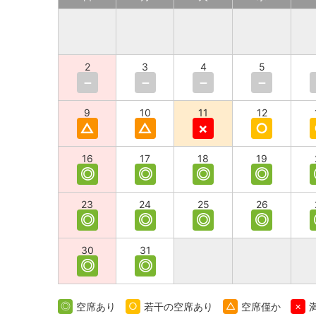
2
3
4
5
－
－
－
－
9
10
11
12
△
△
×
○
16
17
18
19
◎
◎
◎
◎
23
24
25
26
◎
◎
◎
◎
30
31
◎
◎
◎
空席あり
○
若干の空席あり
△
空席僅か
×