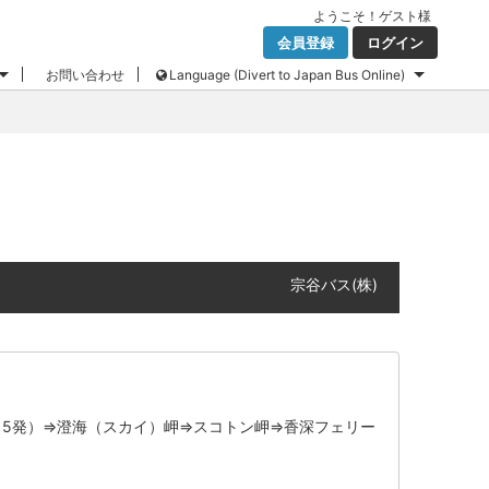
ようこそ！
ゲスト
様
会員登録
ログイン
お問い合わせ
Language (Divert to Japan Bus Online)
宗谷バス(株)
:15発）⇒澄海（スカイ）岬⇒スコトン岬⇒香深フェリー