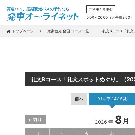
高速バス、定期観光バスの予約なら
ご利用可能時間
5:00～26:00（翌午前2:00）
トップページ
定期観光 全国 コース一覧
礼文Bコース「礼文
礼文Bコース「礼文スポットめぐり」（20
前へ
01号車 14:15発
8
月
前月
2026 年
日
月
火
水