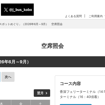
よくある質問
ご利用案内
スポットめぐり」（2026年6月～9月） 空席照会
空席照会
26年6月～9月）
次へ
コース内容
香深フェリーターミナル（14
翌月
ターミナル（16：40頃着）
木
金
土