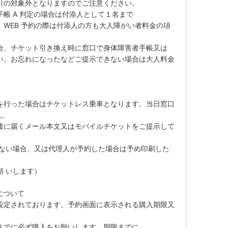
引の対象外となりますのでご注意ください。
帳 A 判定の場合は付添人として１名まで
WEB 予約の際は付添人の方も大人障がい者料金の項
合、チケット引き換え時に窓口で身体障害者手帳又は
い。お忘れになったなどご提示できない場合は大人料金
を行った場合はチケットレス乗車となります。当日窓口
ん。
後に届くメール本文又はモバイルチケットをご提示して
きない場合、又は代理人が予約した場合は予め印刷した
 いします）
について
設定されております。予約画面に表示される購入期限又
までに必ず購入をお願いします。期限までに