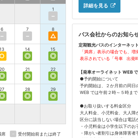
詳細を見る
1
－
6
7
8
バス会社からのお知ら
－
－
△
定期観光バスのインターネッ
13
14
15
「満席」表示の場合でも、増
○
◎
◎
表示されている「号車 出発
20
21
22
【発車オーライネット WEB 
◎
◎
◎
●予約開始について
予約開始は、２か月前の同日の
27
28
29
WEB では午前２時～５時ま
◎
◎
◎
●お取り扱いする料金区分
大人料金、小児料金、大人障
区分に該当しない場合は電話
・小児料金は小学生以下のお
・障がい者割引は身体障害者
満席
－
受付開始前または終了