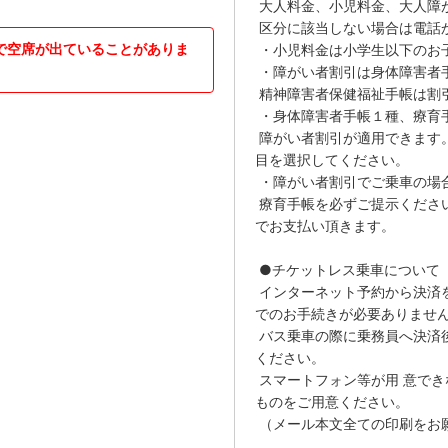
大人料金、小児料金、大人障
区分に該当しない場合は電話
で空席が出ていることがありま
・小児料金は小学生以下のお
・障がい者割引は身体障害者
精神障害者保健福祉手帳は割
・身体障害者手帳１種、療育手
障がい者割引が適用できます。
目を選択してください。
・障がい者割引でご乗車の場
療育手帳を必ずご提示くださ
でお支払い頂きます。
●チケットレス乗車について
インターネット予約から決済
でのお手続きが必要ありませ
バス乗車の際に乗務員へ決済
ください。
スマートフォン等が用 意で
ものをご用意ください。
（メール本文全ての印刷をお願