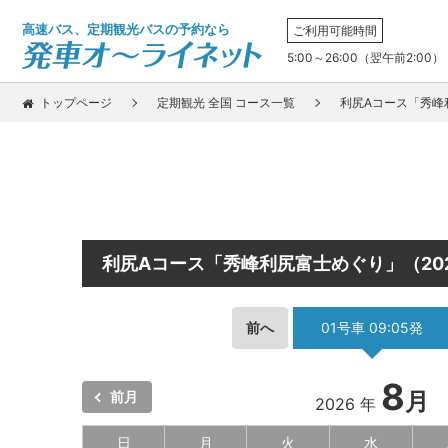
高速バス、定期観光バスの予約なら
ご利用可能時間
5:00～26:00（翌午前2:00）
トップページ
定期観光 全国 コース一覧
利尻Aコース「秀峰
利尻Aコース「秀峰利尻富士めぐり」（20
前へ
01号車 09:05発
8
月
前月
2026 年
日
月
火
水