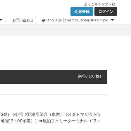
ようこそ！
ゲスト
様
会員登録
ログイン
お問い合わせ
Language (Divert to Japan Bus Online)
宗谷バス(株)
05発）⇒姫沼⇒野塚展望台（車窓）⇒オタトマリ沼⇒仙
可能12：00頃着））⇒鴛泊フェリーターミナル（12：