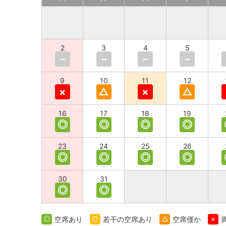
2
3
4
5
－
－
－
－
9
10
11
12
×
△
×
△
16
17
18
19
◎
◎
◎
◎
23
24
25
26
◎
◎
◎
◎
30
31
◎
◎
◎
空席あり
○
若干の空席あり
△
空席僅か
×