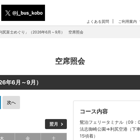
よくある質問
ご利用案内
利尻富士めぐり」（2026年6月～9月） 空席照会
空席照会
26年6月～9月）
次へ
コース内容
鴛泊フェリータミナル（09：
翌月
法志御崎公園⇒利尻空港（下車
15頃着）
木
金
土