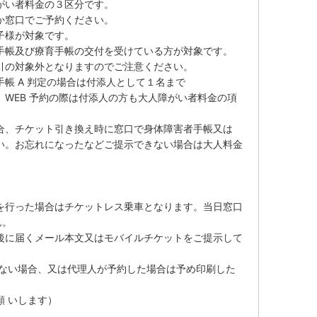
がい者料金の３区分です。
か窓口でご予約ください。
子様が対象です。
手帳及び療育手帳の交付を受けている方が対象です。
引の対象外となりますのでご注意ください。
帳 A 判定の場合は付添人として１名まで
WEB 予約の際は付添人の方も大人障がい者料金の項
合、チケット引き換え時に窓口で身体障害者手帳又は
い。お忘れになったなどご提示できない場合は大人料金
を行った場合はチケットレス乗車となります。当日窓口
ん。
後に届くメール本文又はモバイルチケットをご提示して
きない場合、又は代理人が予約した場合は予め印刷した
 いします）