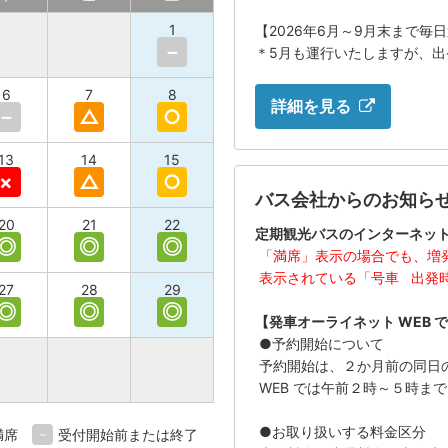
1
【2026年6月～9月末まで毎
－
＊5月も運行いたしますが、出
6
7
8
詳細を見る
－
△
○
13
14
15
×
△
○
バス会社からのお知ら
20
21
22
定期観光バスのインターネッ
◎
◎
◎
「満席」表示の場合でも、増
表示されている「号車 出発
27
28
29
◎
◎
◎
【発車オーライネット WEB 
●予約開始について
予約開始は、２か月前の同日の
WEB では午前２時～５時ま
●お取り扱いする料金区分
満席
－
受付開始前または終了