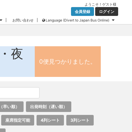
ようこそ！
ゲスト
様
会員登録
ログイン
お問い合わせ
Language (Divert to Japan Bus Online)
ス・夜
0便見つかりました。
（早い順）
出発時刻（遅い順）
座席指定可能
4列シート
3列シート