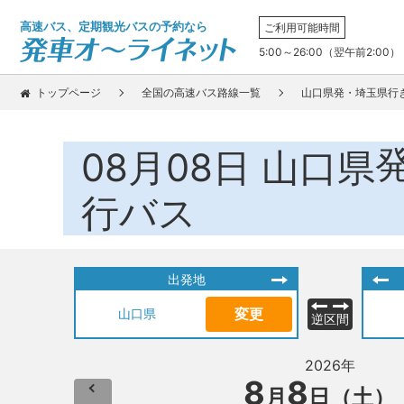
高速バス、定期観光バスの予約なら
ご利用可能時間
5:00～26:00（翌午前2:00）
トップページ
全国の高速バス路線一覧
山口県発・埼玉県行
08月08日
山口県
行バス
出発地
変更
山口県
逆区間
2026年
8
8
月
日（土）