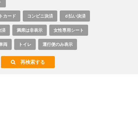
ト
トカード
コンビニ決済
ｄ払い決済
決済
満席は非表示
女性専用シート
車両
トイレ
運行便のみ表示
再検索する
。