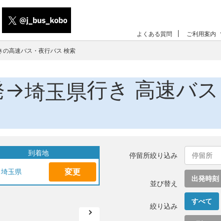
よくある質問
ご利用案内
きの高速バス・夜行バス 検索
発→
行き 高速バ
埼玉県
到着地
停留所絞り込み
変更
埼玉県
出発時刻
並び替え
すべて
絞り込み