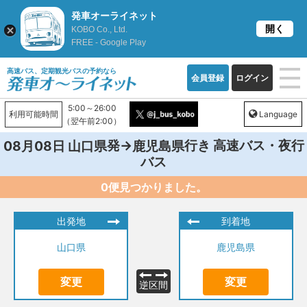
発車オーライネット
開く
KOBO Co., Ltd.
FREE - Google Play
高速バス、定期観光バスの予約なら
会員登録
ログイン
5:00～26:00
利用可能時間
Language
（翌午前2:00）
発→
行き 高速バス・夜行
08月08日
山口県
鹿児島県
バス
0便見つかりました。
出発地
到着地
山口県
鹿児島県
変更
変更
逆区間