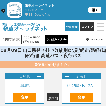
発車オーライネット
開く
KOBO Co., Ltd.
FREE - Google Play
高速バス、定期観光バスの予約なら
会員登録
ログイン
5:00～26:00
利用可能時間
Language
（翌午前2:00）
発→
08月09日
山口県
ｵﾎｰﾂｸ(紋別/北見/網走/遠軽/知
行き 高速バス・夜行バス
床)
0便見つかりました。
出発地
到着地
山口県
ｵﾎｰﾂｸ(紋別/北見/網走/遠軽/知床)
変更
変更
逆区間