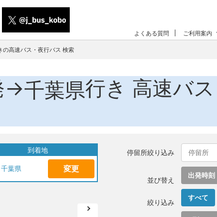
よくある質問
ご利用案内
きの高速バス・夜行バス 検索
発→
行き 高速バ
千葉県
到着地
停留所絞り込み
変更
千葉県
出発時刻
並び替え
すべて
絞り込み