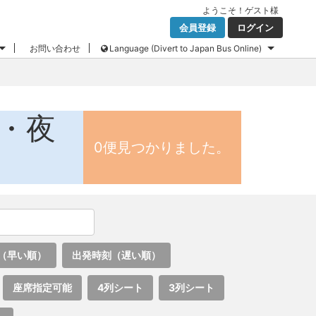
ようこそ！
ゲスト
様
会員登録
ログイン
お問い合わせ
Language (Divert to Japan Bus Online)
ス・夜
0便見つかりました。
（早い順）
出発時刻（遅い順）
座席指定可能
4列シート
3列シート