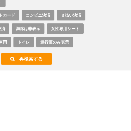
ト
トカード
コンビニ決済
ｄ払い決済
決済
満席は非表示
女性専用シート
車両
トイレ
運行便のみ表示
再検索する
。