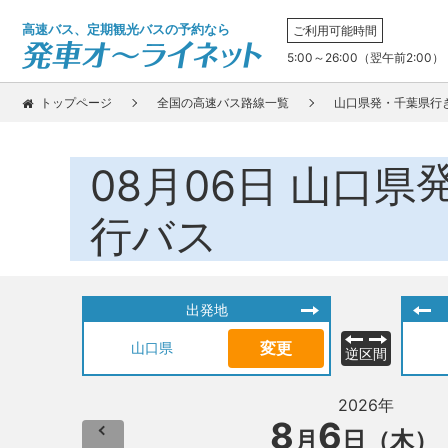
高速バス、定期観光バスの予約なら
ご利用可能時間
5:00～26:00（翌午前2:00）
トップページ
全国の高速バス路線一覧
山口県発・千葉県行
08月06日
山口県
行バス
出発地
変更
山口県
逆区間
2026年
8
6
月
日（木）