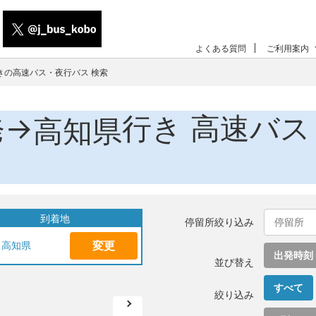
よくある質問
ご利用案内
きの高速バス・夜行バス 検索
発→
行き 高速バス
高知県
到着地
停留所絞り込み
変更
高知県
出発時刻
並び替え
すべて
絞り込み