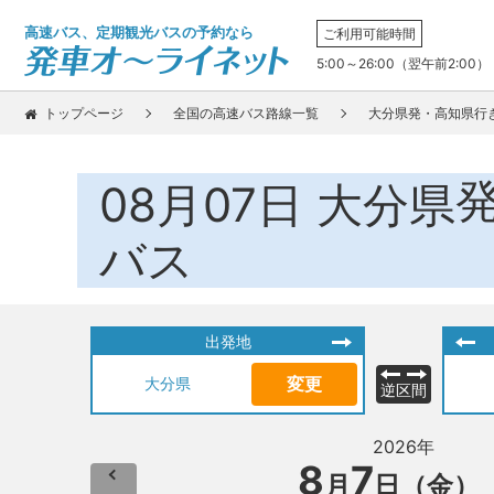
高速バス、定期観光バスの予約なら
ご利用可能時間
5:00～26:00（翌午前2:00）
トップページ
全国の高速バス路線一覧
大分県発・高知県行
08月07日
大分県
バス
出発地
変更
大分県
逆区間
2026年
8
7
月
日（金）