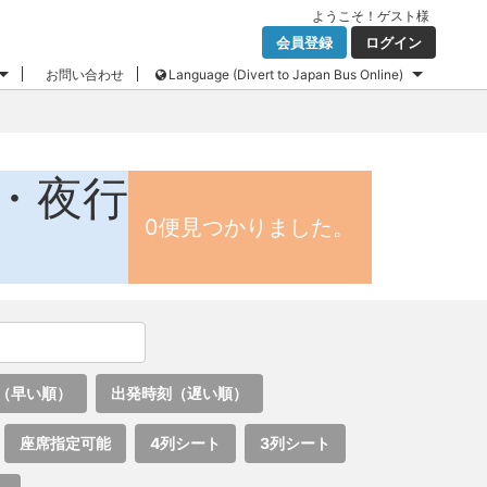
ようこそ！
ゲスト
様
会員登録
ログイン
お問い合わせ
Language (Divert to Japan Bus Online)
・夜行
0便見つかりました。
（早い順）
出発時刻（遅い順）
座席指定可能
4列シート
3列シート