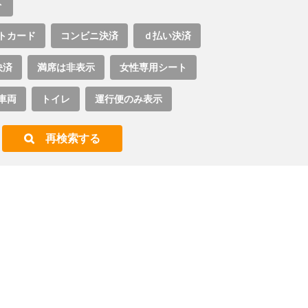
ト
トカード
コンビニ決済
ｄ払い決済
決済
満席は非表示
女性専用シート
車両
トイレ
運行便のみ表示
再検索する
。