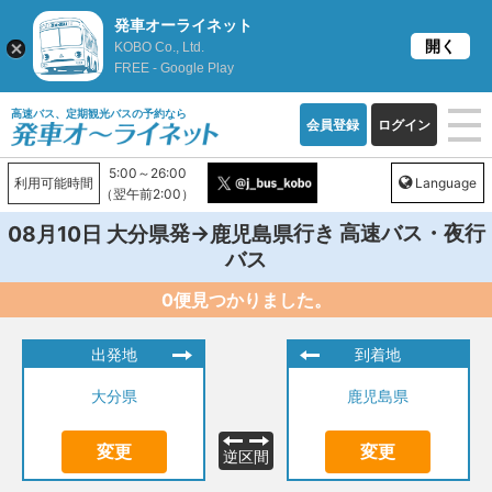
発車オーライネット
開く
KOBO Co., Ltd.
FREE - Google Play
高速バス、定期観光バスの予約なら
会員登録
ログイン
5:00～26:00
利用可能時間
Language
（翌午前2:00）
発→
行き 高速バス・夜行
08月10日
大分県
鹿児島県
バス
0便見つかりました。
出発地
到着地
大分県
鹿児島県
変更
変更
逆区間