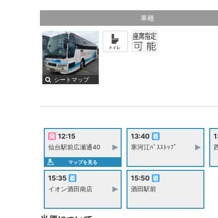
車種
シートマップ
12:15
13:40
1
仙台駅前広瀬通40
寒河江ﾊﾞｽｽﾄｯﾌﾟ
西
マップを見る
15:35
15:50
イオン酒田南店
酒田駅前