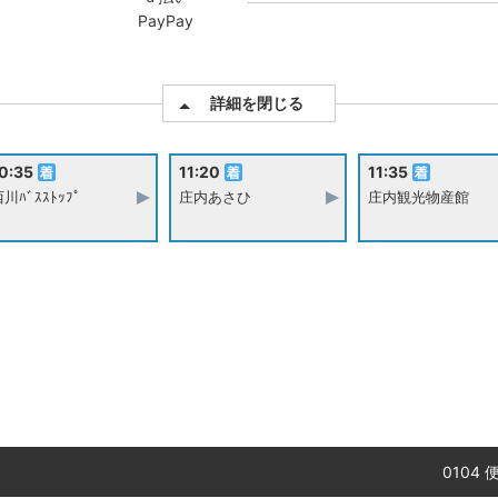
PayPay
詳細を閉じる
0:35
11:20
11:35
川ﾊﾞｽｽﾄｯﾌﾟ
庄内あさひ
庄内観光物産館
0104 