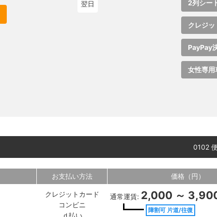
2列シー
翌日
クレジッ
PayPay
女性専用
0102
お支払い方法
価格（円）
2,000 ～ 3,90
クレジットカード
通常運賃:
コンビニ
障割可 片道/往復
ｄ払い