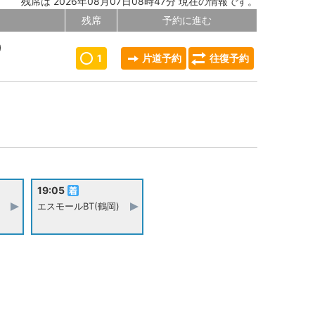
残席は 2026年08月07日08時47分 現在の情報です。
残席
予約に進む
0
1
片道予約
往復予約
19:05
エスモールBT(鶴岡)