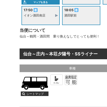
マップを見る
17:50
18:05
イオン酒田南店
酒田駅前
当便について
仙台～鶴岡・酒田間 乗り換えなしでとっても便利！
仙台～庄内～本荘夕陽号・SSライナー
車種
シートマップ