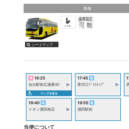
車種
シートマップ
16:25
17:45
1
仙台駅前広瀬通40
寒河江ﾊﾞｽｽﾄｯﾌﾟ
西
マップを見る
19:40
19:55
イオン酒田南店
酒田駅前
当便について