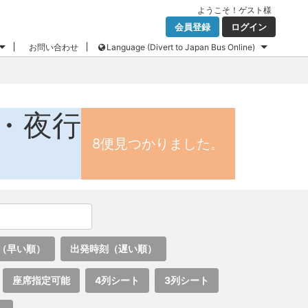
ようこそ！
ゲスト
様
会員登録
ログイン
お問い合わせ
Language (Divert to Japan Bus Online)
・夜行
8便見つかりました。
（早い順）
出発時刻（遅い順）
座席指定可能
4列シート
3列シート