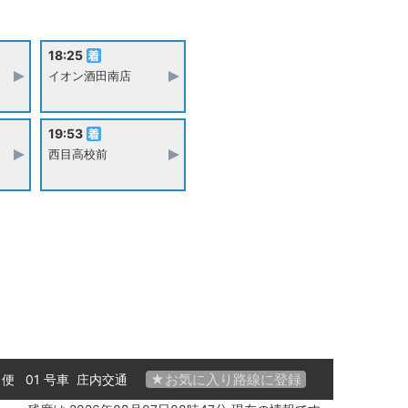
18:25
イオン酒田南店
19:53
西目高校前
★お気に入り路線に登録
7 便 01 号車
庄内交通