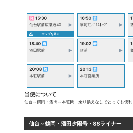
15:30
16:50
1
仙台駅前広瀬通40
寒河江ﾊﾞｽｽﾄｯﾌﾟ
西
マップを見る
18:40
19:02
1
酒田駅前
吹浦
20:08
20:13
本荘駅前
本荘営業所
当便について
仙台～鶴岡・酒田～本荘間 乗り換えなしでとっても便利
仙台～鶴岡・酒田夕陽号・SSライナー