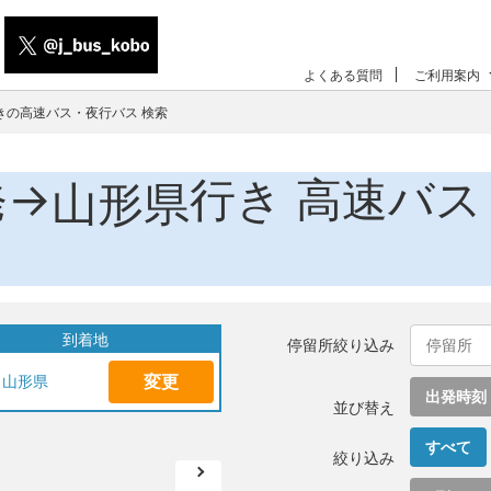
よくある質問
ご利用案内
きの高速バス・夜行バス 検索
発→
行き 高速バス
山形県
到着地
停留所絞り込み
変更
山形県
出発時刻
並び替え
すべて
絞り込み