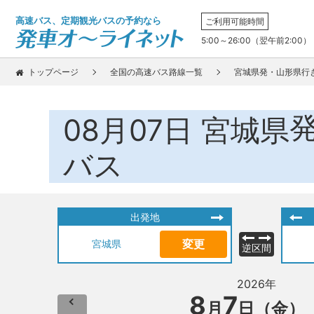
高速バス、定期観光バスの予約なら
ご利用可能時間
5:00～26:00（翌午前2:00）
トップページ
全国の高速バス路線一覧
宮城県発・山形県行
08月07日
宮城県
バス
出発地
変更
宮城県
逆区間
2026年
8
7
月
日（金）