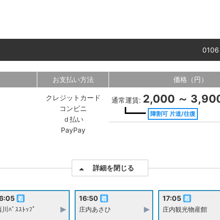
010
お支払い方法
価格（円）
2,000 ～ 3,90
クレジットカード
通常運賃:
コンビニ
障割可 片道/往復
ｄ払い
PayPay
詳細を閉じる
6:05
16:50
17:05
川ﾊﾞｽｽﾄｯﾌﾟ
庄内あさひ
庄内観光物産館