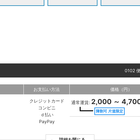
0102
お支払い方法
価格（円）
2,000 ～ 4,70
クレジットカード
通常運賃:
コンビニ
障割可 片道限定
ｄ払い
PayPay
詳細を閉じる