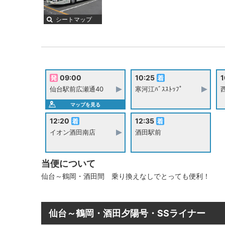
シートマップ
09:00
10:25
1
仙台駅前広瀬通40
寒河江ﾊﾞｽｽﾄｯﾌﾟ
西
マップを見る
12:20
12:35
イオン酒田南店
酒田駅前
当便について
仙台～鶴岡・酒田間 乗り換えなしでとっても便利！
仙台～鶴岡・酒田夕陽号・SSライナー