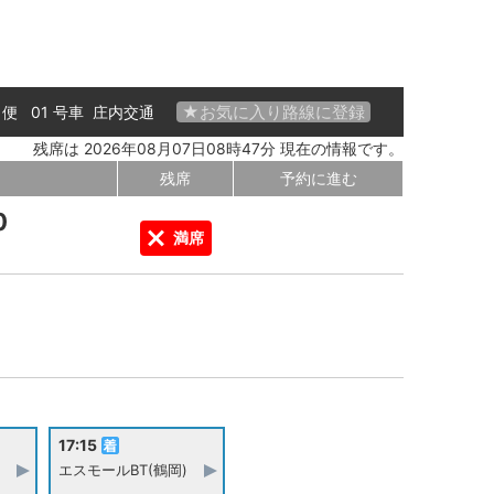
★お気に入り路線に登録
6 便 01 号車
庄内交通
残席は 2026年08月07日08時47分 現在の情報です。
残席
予約に進む
0
満席
17:15
エスモールBT(鶴岡)