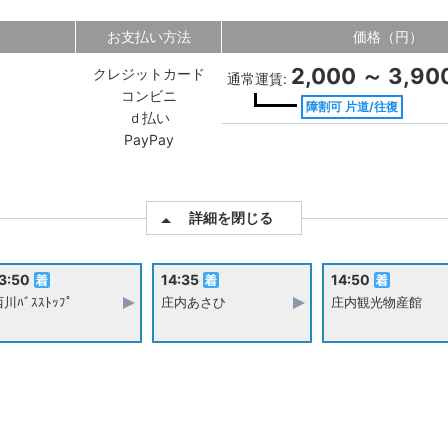
お支払い方法
価格（円）
2,000 ～ 3,90
クレジットカード
通常運賃:
コンビニ
障割可 片道/往復
ｄ払い
PayPay
詳細を閉じる
3:50
14:35
14:50
川ﾊﾞｽｽﾄｯﾌﾟ
庄内あさひ
庄内観光物産館