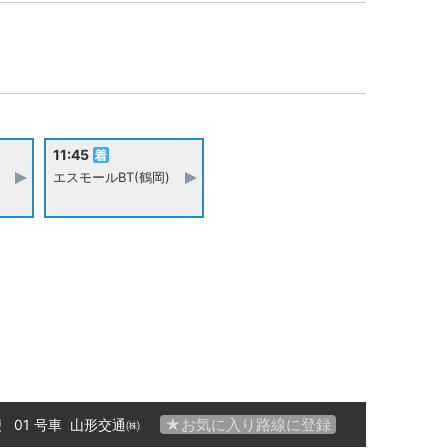
11:45
エスモールBT(鶴岡)
★お気に入り路線に登録
便 01 号車
山形交通㈱