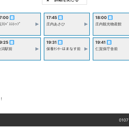
7:00
17:45
18:00
川ﾊﾞｽｽﾄｯﾌﾟ
庄内あさひ
庄内観光物産館
9:25
19:31
19:41
象潟駅前
保養ｾﾝﾀｰはまなす前
仁賀保庁舎前
！
010