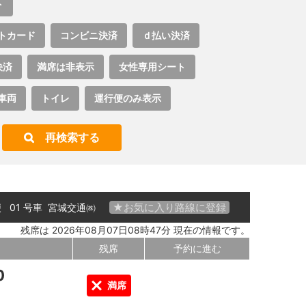
ト
トカード
コンビニ決済
ｄ払い決済
決済
満席は非表示
女性専用シート
車両
トイレ
運行便のみ表示
再検索する
★お気に入り路線に登録
 便 01 号車
宮城交通㈱
残席は 2026年08月07日08時47分 現在の情報です。
残席
予約に進む
0
満席