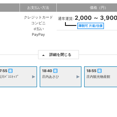
お支払い方法
価格（円）
2,000 ～ 3,90
クレジットカード
通常運賃:
コンビニ
障割可 片道/往復
ｄ払い
PayPay
詳細を閉じる
7:55
18:40
18:55
川ﾊﾞｽｽﾄｯﾌﾟ
庄内あさひ
庄内観光物産館