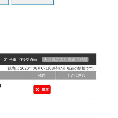
★お気に入り路線に登録
 便 01 号車
羽後交通㈱
残席は 2026年08月07日08時47分 現在の情報です。
残席
予約に進む
0
満席