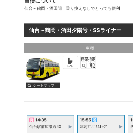
当便について
仙台～鶴岡・酒田間 乗り換えなしでとっても便利！
仙台～鶴岡・酒田夕陽号・SSライナー
車種
シートマップ
14:35
15:55
1
仙台駅前広瀬通40
寒河江ﾊﾞｽｽﾄｯﾌﾟ
西