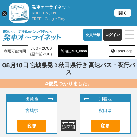
発車オーライネット
開く
KOBO Co., Ltd.
FREE - Google Play
高速バス、定期観光バスの予約なら
会員登録
ログイン
5:00～26:00
利用可能時間
Language
（翌午前2:00）
発→
行き 高速バス・夜行バ
08月10日
宮城県
秋田県
ス
4便見つかりました。
出発地
到着地
宮城県
秋田県
変更
変更
逆区間