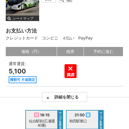
シートマップ
お支払い方法
クレジットカード
コンビニ
ｄ払い
PayPay
価格（円）
残席
予約に進む
通常運賃:
5,100
満席
障割可 片道限定
詳細を閉じる
マ
マ
18:15
21:50
ッ
ッ
プ
プ
仙台駅前(広瀬通
秋田駅東口
を
を
見
見
40番)
る
る