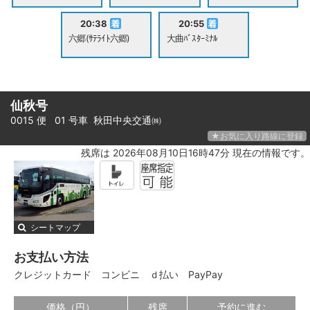
20:38
20:55
六郷(ｻﾃﾗｲﾄ六郷)
大曲ﾊﾞｽﾀｰﾐﾅﾙ
仙秋号
0015 便 01 号車
秋田中央交通㈱
★お気に入り路線に登録
残席は 2026年08月10日16時47分 現在の情報です。
シートマップ
お支払い方法
クレジットカード
コンビニ
ｄ払い
PayPay
価格（円）
残席
予約に進む