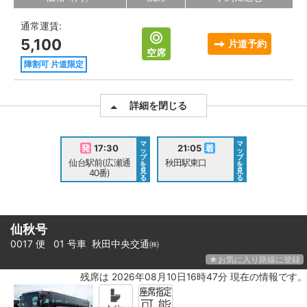
通常運賃:
5,100
片道予約
空席
障割可 片道限定
詳細を閉じる
マ
マ
17:30
21:05
ッ
ッ
プ
プ
仙台駅前(広瀬通
秋田駅東口
を
を
見
見
40番)
る
る
仙秋号
0017 便 01 号車
秋田中央交通㈱
★お気に入り路線に登録
残席は 2026年08月10日16時47分 現在の情報です。