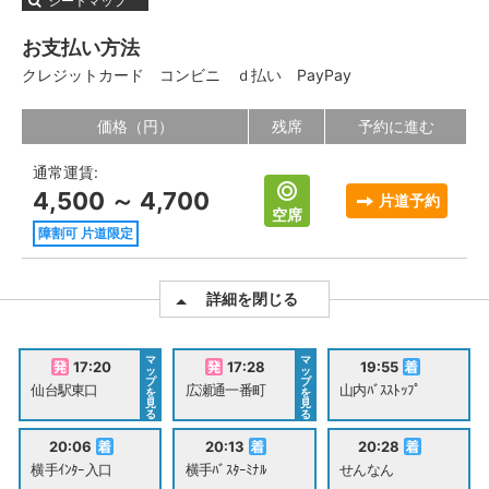
シートマップ
お支払い方法
クレジットカード
コンビニ
ｄ払い
PayPay
価格（円）
残席
予約に進む
通常運賃:
4,500 ～ 4,700
片道予約
空席
障割可 片道限定
詳細を閉じる
マ
マ
17:20
17:28
19:55
ッ
ッ
プ
プ
仙台駅東口
広瀬通一番町
山内ﾊﾞｽｽﾄｯﾌﾟ
を
を
見
見
る
る
20:06
20:13
20:28
横手ｲﾝﾀｰ入口
横手ﾊﾞｽﾀｰﾐﾅﾙ
せんなん