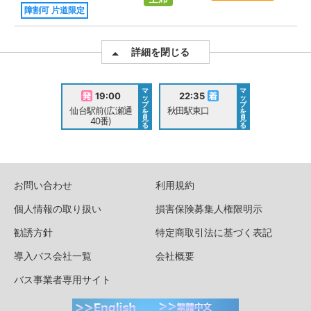
障割可 片道限定
詳細を閉じる
マ
マ
19:00
22:35
ッ
ッ
プ
プ
仙台駅前(広瀬通
秋田駅東口
を
を
見
見
40番)
る
る
お問い合わせ
利用規約
個人情報の取り扱い
損害保険募集人権限明示
勧誘方針
特定商取引法に基づく表記
導入バス会社一覧
会社概要
バス事業者専用サイト