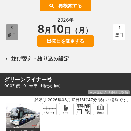
再検索する
2026年
8
10
月
日（月）
前日
翌日
出発日を変更する
並び替え・絞り込み設定
グリーンライナー号
0007 便 01 号車
羽後交通㈱
★お気に入り路線に登録
残席は 2026年08月10日16時47分 現在の情報です。