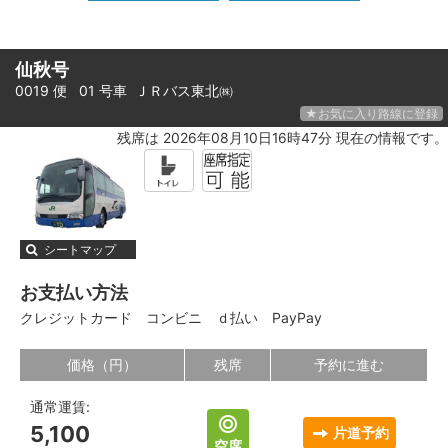
仙秋号
0019 便 01 号車
ＪＲバス東北㈱
★お気に入り路線に登録
残席は 2026年08月10日16時47分 現在の情報です。
シートマップ
お支払い方法
クレジットカード
コンビニ
ｄ払い
PayPay
価格（円）
残席
予約に進む
通常運賃:
5,100
片道予約
空席