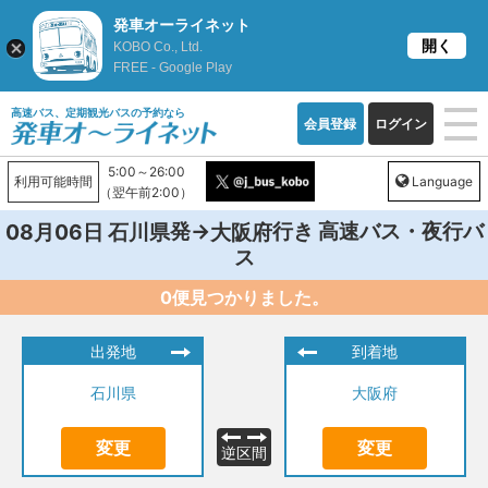
発車オーライネット
開く
KOBO Co., Ltd.
FREE - Google Play
高速バス、定期観光バスの予約なら
会員登録
ログイン
5:00～26:00
利用可能時間
Language
（翌午前2:00）
発→
行き 高速バス・夜行バ
08月06日
石川県
大阪府
ス
0便見つかりました。
出発地
到着地
石川県
大阪府
変更
変更
逆区間