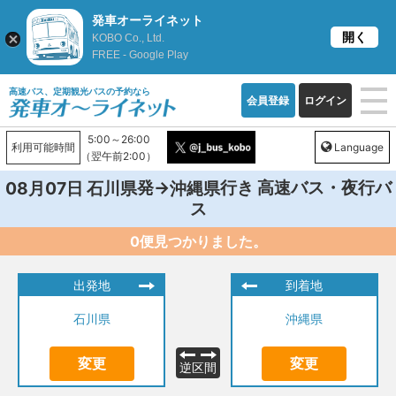
発車オーライネット
開く
KOBO Co., Ltd.
FREE - Google Play
高速バス、定期観光バスの予約なら
会員登録
ログイン
5:00～26:00
利用可能時間
Language
（翌午前2:00）
発→
行き 高速バス・夜行バ
08月07日
石川県
沖縄県
ス
0便見つかりました。
出発地
到着地
石川県
沖縄県
変更
変更
逆区間