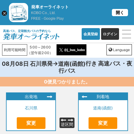
発車オーライネット
開く
KOBO Co., Ltd.
FREE - Google Play
高速バス、定期観光バスの予約なら
会員登録
ログイン
5:00～26:00
利用可能時間
Language
（翌午前2:00）
発→
行き 高速バス・夜
08月08日
石川県
道南(函館)
行バス
0便見つかりました。
出発地
到着地
石川県
道南(函館)
変更
変更
逆区間