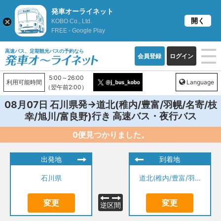
発車オーライネット
開く
KOBO Co., Ltd.
FREE - Google Play
高速バス、定期観光バスの予約なら
会員登録
ログイン
5:00～26:00
利用可能時間
Language
（翌午前2:00）
発→
08月07日
石川県
道北(稚内/豊富/羽幌/名寄/枝
行き 高速バス・夜行バス
幸/旭川/富良野)
0便見つかりました。
出発地
到着地
石川県
道北(稚内/豊富/羽幌/名寄/枝幸/旭川/富良野)
変更
変更
逆区間