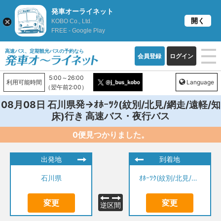
発車オーライネット
開く
KOBO Co., Ltd.
FREE - Google Play
高速バス、定期観光バスの予約なら
会員登録
ログイン
5:00～26:00
利用可能時間
Language
（翌午前2:00）
発→
08月08日
石川県
ｵﾎｰﾂｸ(紋別/北見/網走/遠軽/知
行き 高速バス・夜行バス
床)
0便見つかりました。
出発地
到着地
石川県
ｵﾎｰﾂｸ(紋別/北見/網走/遠軽/知床)
変更
変更
逆区間