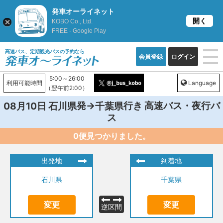
発車オーライネット
開く
KOBO Co., Ltd.
FREE - Google Play
高速バス、定期観光バスの予約なら
会員登録
ログイン
5:00～26:00
利用可能時間
Language
（翌午前2:00）
発→
行き 高速バス・夜行バ
08月10日
石川県
千葉県
ス
0便見つかりました。
出発地
到着地
石川県
千葉県
変更
変更
逆区間