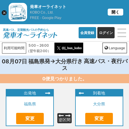
発車オーライネット
開く
KOBO Co., Ltd.
FREE - Google Play
高速バス、定期観光バスの予約なら
会員登録
ログイン
5:00～26:00
利用可能時間
Language
（翌午前2:00）
発→
行き 高速バス・夜行バ
08月07日
福島県
大分県
ス
0便見つかりました。
出発地
到着地
福島県
大分県
変更
変更
逆区間