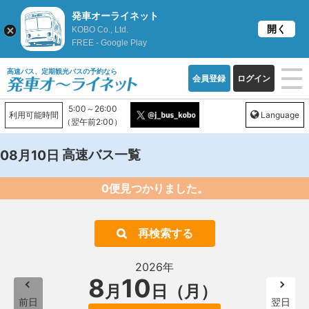
発車オーライネット
開く
KOBO Co., Ltd.
FREE - Google Play
高速バス、定期観光バスの予約なら
会員登録
ログイン
5:00～26:00
利用可能時間
Language
（翌午前2:00）
高速バス一覧
08月10日
0便見つかりました。
再検索する
2026年
8
10
月
日（月）
前日
翌日