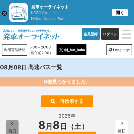
発車オーライネット
開く
KOBO Co., Ltd.
FREE - Google Play
高速バス、定期観光バスの予約なら
会員登録
ログイン
5:00～26:00
利用可能時間
Language
（翌午前2:00）
高速バス一覧
08月08日
0便見つかりました。
再検索する
2026年
8
8
月
日（土）
前日
翌日