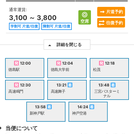
通常運賃:
片道予約
3,100 ～ 3,800
空席
往復予約
学割可 片道/往復
障割可 片道/往復
詳細を閉じる
12:00
12:04
12:18
徳島駅
徳島大学前
松茂
12:30
13:21
13:48
高速鳴門
高速舞子
三宮バスターミ
ナル
13:58
14:24
新神戸駅
神戸空港
当便について