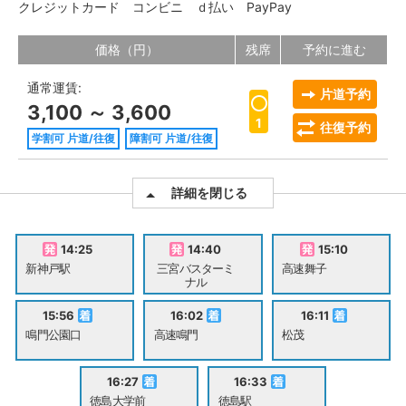
クレジットカード
コンビニ
ｄ払い
PayPay
価格（円）
残席
予約に進む
通常運賃:
片道予約
3,100 ～ 3,600
1
往復予約
学割可 片道/往復
障割可 片道/往復
詳細を閉じる
14:25
14:40
15:10
新神戸駅
三宮バスターミ
高速舞子
ナル
15:56
16:02
16:11
鳴門公園口
高速鳴門
松茂
16:27
16:33
徳島大学前
徳島駅