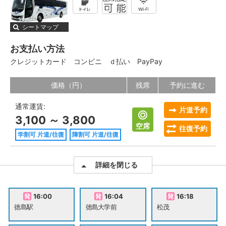
シートマップ
お支払い方法
クレジットカード
コンビニ
ｄ払い
PayPay
価格（円）
残席
予約に進む
通常運賃:
片道予約
3,100 ～ 3,800
空席
往復予約
学割可 片道/往復
障割可 片道/往復
詳細を閉じる
16:00
16:04
16:18
徳島駅
徳島大学前
松茂