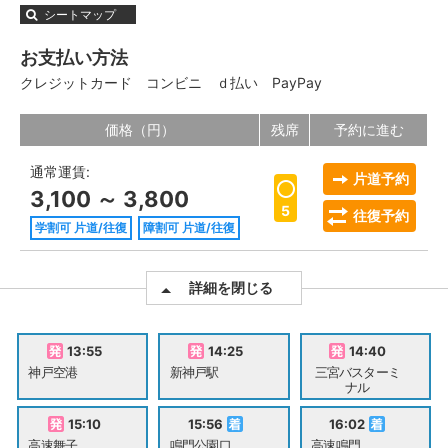
シートマップ
お支払い方法
クレジットカード
コンビニ
ｄ払い
PayPay
価格（円）
残席
予約に進む
通常運賃:
片道予約
3,100 ～ 3,800
5
往復予約
学割可 片道/往復
障割可 片道/往復
詳細を閉じる
13:55
14:25
14:40
神戸空港
新神戸駅
三宮バスターミ
ナル
15:10
15:56
16:02
高速舞子
鳴門公園口
高速鳴門