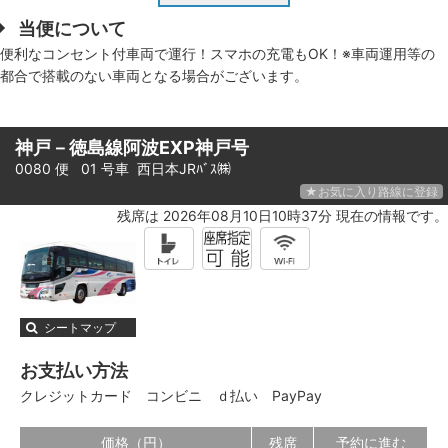
当便について
便利なコンセント付車両で運行！スマホの充電もOK！※車両運用等の
都合で搭載のない車両となる場合がございます。
神戸－徳島線阿波EXP神戸号
0080 便 01 号車
西日本JRﾊﾞｽ㈱
★お気に入り路線に登録
残席は 2026年08月10日10時37分 現在の情報です。
シートマップ
お支払い方法
クレジットカード
コンビニ
ｄ払い
PayPay
価格（円）
残席
予約に進む