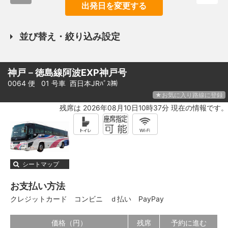
出発日を変更する
並び替え・絞り込み設定
神戸－徳島線阿波EXP神戸号
0064 便 01 号車
西日本JRﾊﾞｽ㈱
★お気に入り路線に登録
残席は 2026年08月10日10時37分 現在の情報です。
シートマップ
お支払い方法
クレジットカード
コンビニ
ｄ払い
PayPay
価格（円）
残席
予約に進む